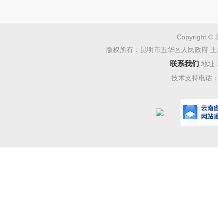
Copyright © 
版权所有：昆明市五华区人民政府 主
联系我们
地址
技术支持电话：08