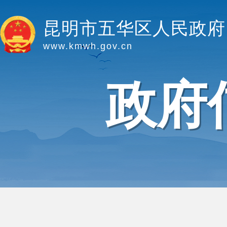
昆明市五华区人民政府
www.kmwh.gov.cn
政府