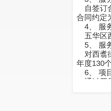
自签订
合同约定
4、 服
五华区
5、 服
对西翥
年度13
6、 项
通过开
度130
7. 报
（1）报