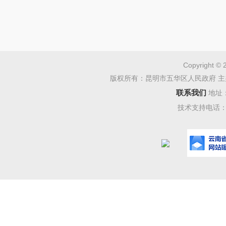
程量进行
工质量，
存影像资
事项真实
Copyright © 
版权所有：昆明市五华区人民政府 主
（七）
联系我们
地址
技术支持电话：08
二、 
自行实
元。
三、 
（一）
1. 