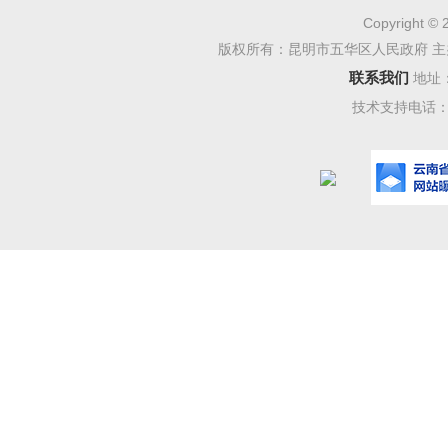
1.请
Copyright © 
版权所有：昆明市五华区人民政府 主
习近
联系我们
地址
技术支持电话：08
的十九届
段，
“十
展为主题
推动公
〔2021
办公厅印
意见》（
日昆明市