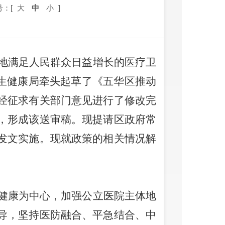
号：[
大
中
小
]
地满足人民群众日益增长的医疗卫
生健康局牵头
起草了《五华区推动
经征求
有
关部门意见进行了修改完
，形成该送审稿。
现提请区政府常
发文实施。
现就政策的相关情况解
健康为中心
，
加强公立医院主体地
导
，
坚持医防融合、平急结合、中