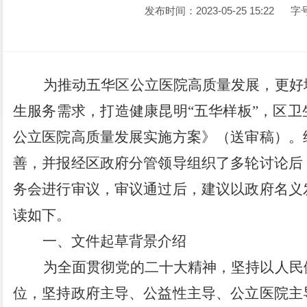
发布时间：2023-05-25 15:22
字
为推动
五华区
公立医院高质量发展
，
更好
生服务需求
，
打造健康昆明
“
五华样板
”
，区
卫
公立医院高质量发展实施方案》（送审稿）。
善，并报经区政府分
管领导组织了多轮讨论后
务会进行审议，审议通过后，建议
以
政府
名义
读如下。
一、
文件起草背景介绍
为
全面贯彻党的二十大精神
，
坚持以人民
位
，
坚持政府主导、公益性主导、公立医院主