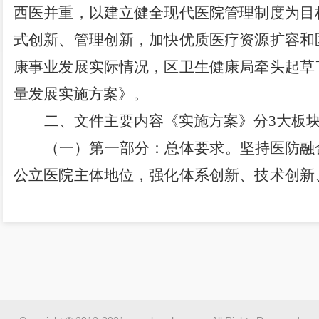
西医并重
，
以建立健全现代医院管理制度为目
式创新、管理创新
，
加快优质医疗资源扩容和
康事业发展实际情况，
区
卫生健康局牵头
起草
量发展实施方案》
。
二
、文件主要内容《实施方案》分
3
大板
（一）第一部分：
总体要求。
坚持医防融
公立医院主体地位，强化体系创新、技术创新
3
年时间，推动优质医疗资源科学扩容和区域
从规模扩张转向提质增效，运行模式从粗放式
注重物质要素转向更加注重人才技术要素，有
生风险，为全县提供更加优质高效的医疗卫生
（二）第二部分：具体措施。分别从构建