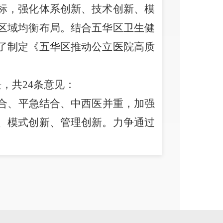
标
，
强化体系创新、技术创新、模
区域均衡布局。
结合五华区卫生健
了
制定《五华区推动公立医院高质
块，共
24
条意见：
合、平急结合、中西医并重
，加强
、模式创新、管理创新。力争通过
均衡布局，推进公立医院发展方式
管理转向精细化管理，资源配置从
效防范化解重大疫情和突发公共卫
服务，高质量推进健康勐海建设。
公立医院高质量发展新体系、引领