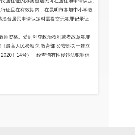
民居住证的港澳台居民可在居住地申请认定;
通行证且在有效期内，在昆明市参加中小学教
港澳台居民申请认定时需提交无犯罪记录证
教师资格。受到剥夺政治权利或者故意犯罪
《最高人民检察院 教育部 公安部关于建立
020〕14号），经查询有性侵违法犯罪信
针，热爱教育事业，履行《中华人民共和国教
应学历，具体如下：
以上学历;