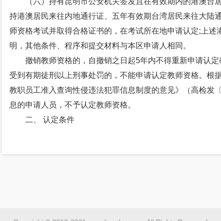
（六）持有昆明市公安机关签发且在有效期内的港澳台居
持港澳居民来往内地通行证、五年有效期台湾居民来往大陆
师资格考试并取得合格证书的，在考试所在地申请认定;上述
明，其他条件、程序和提交材料与本区申请人相同。
撤销教师资格的，自撤销之日起5年内不得重新申请认定
受到有期徒刑以上刑事处罚的，不能申请认定教师资格。根据
教职员工准入查询性侵违法犯罪信息制度的意见》（高检发〔2
息的申请人员，不予认定教师资格。
二、 认定条件
（一）思想品德条件
遵守《中华人民共和国宪法》和法律，贯彻党的教育方
师法》规定的义务，遵守教师职业道德。
（二）学历条件
具备《中华人民共和国教师法》规定的国民教育系列相
1. 申请幼儿园教师资格，应当具备幼儿师范学校毕业及其