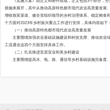
《实施方案》由正文和附件组成，正文包括3个部分，分
措施来展开，其中从推动高原特色都市现代农业高质量发展
增收致富渠道、健全党组织领导的乡村治理体系、稳定粮食
个方面对2023年乡村振兴重点工作进行安排，具体内容如下
（一）推动高原特色都市现代农业高质量发展
主要围绕加强农业基础设施建设和科技支撑、推动农业
工流通业这四个方面安排具体工作。
（二）扎实推进宜居宜业和美乡村建设
主要围绕提高水、电、路、通信等乡村基础设施完备度
治提高农村人居环境舒适度、创建美丽宜居示范村四个方面
（三）拓宽农民增收致富渠道
主要围绕促进低收入人口持续增收、促进农村人口持续
（四）健全党组织领导的乡村治理体系
主要围绕提升乡村治理效能、加强农村精神文明建设两
（五）稳定粮食和重要农产品供给