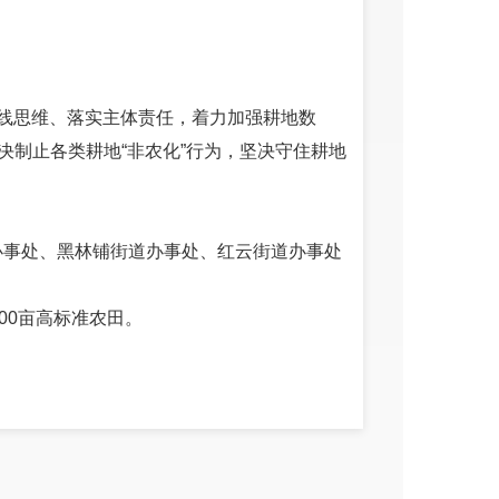
线思维、落实主体责任，着力加强耕地数
决制止各类耕地“非农化”行为，坚决守住耕地
办事处、黑林铺街道办事处、红云街道办事处
00亩高标准农田。
设施农业的土地并积极开展招商工作，积极
育苗棚、高密度养鱼等设施。