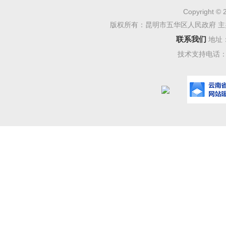
知》（云民
Copyright © 
版权所有：昆明市五华区人民政府 主
公室关于
联系我们
地址
实施意见》
技术支持电话：08
政府办公
行）的通知
三、主
该方案
标、组织
求共7个
采集、搭
优化街道
发展、提