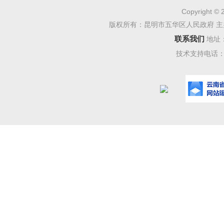
三、《
Copyright © 
1.
划定
版权所有：昆明市五华区人民政府 主
联系我们
地址
根据
技术支持电话：08
将我区建
般区域。
“
禁止
道的商住
业楼层；
体建筑；
池河道管
他需要特