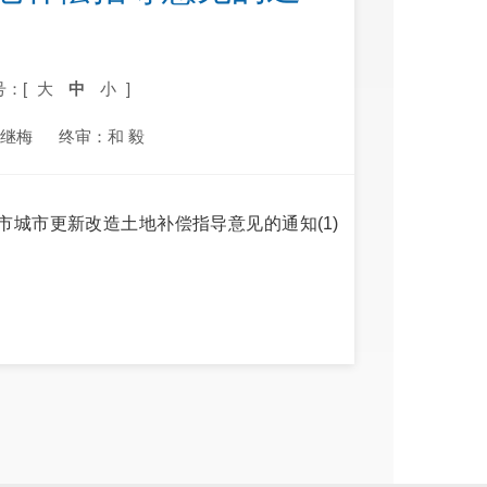
号：[
大
中
小
]
尹继梅
终审：和 毅
明市城市更新改造土地补偿指导意见的通知(1)