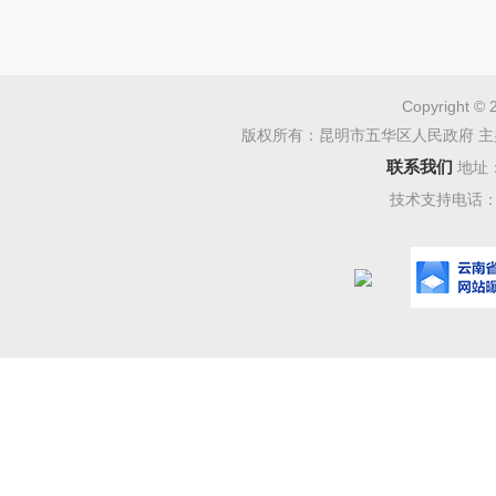
性，为各类
第四条
人
Copyright © 
符合同类性
版权所有：昆明市五华区人民政府 主
额拨款事业
联系我们
地址
和顺向流动
技术支持电话：08
款或自收自
或企业）要
缺内进行。
第二章
调
第五条
事
配的工作经
条件。