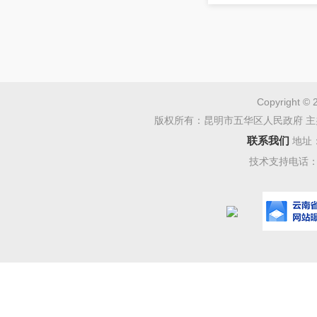
快推进农
〔
201
发加快
Copyright © 
（昆政办
版权所有：昆明市五华区人民政府 主
制定本实
联系我们
地址
技术支持电话：08
一、
（一
推广农田
建设管护
核心，以