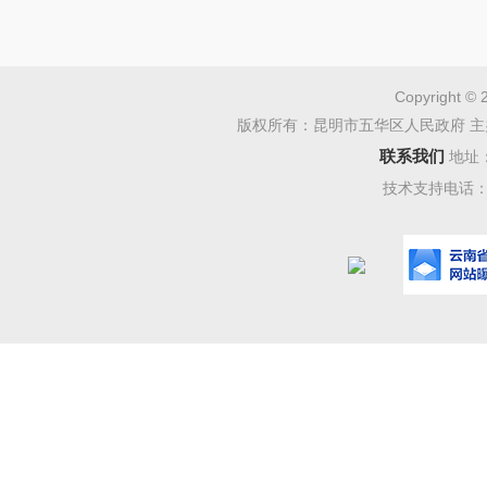
试点经验
础，以健
体制为动
Copyright © 
版权所有：昆明市五华区人民政府 主
水效率不
联系我们
地址
技术支持电话：08
工程设施
区为重点
革目标。
和农田水
水价形成
本水平，