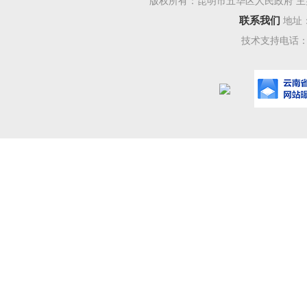
元，种植
版权所有：昆明市五华区人民政府 主
联系我们
地址
果及生态
技术支持电话：08
亩补助30
每亩当年
（三
政预算安
收和兑现
政局和区
耕还林
金。补助
式发放兑
发放。各