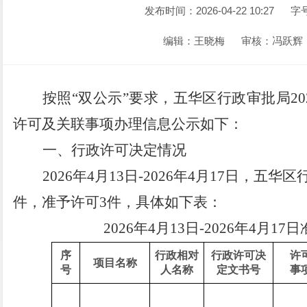
发布时间：2026-04-22 10:27
字
编辑：王晓梅
审核：冯跃辉
按照
“双公示”要求
，五华区行政审批局
20
许可及关联事项办理信息公示如下：
一、行政许可决定情况
202
6
年
4
月
13
日
-2026
年
4
月
17
日
，
五华区
件
，
准予许可
3
件
，具体如下表：
202
6
年
4
月
13
日
-2026
年
4
月
17
日
序
行政相对
行政许可决
许
项目名称
号
人名称
定文书号
事