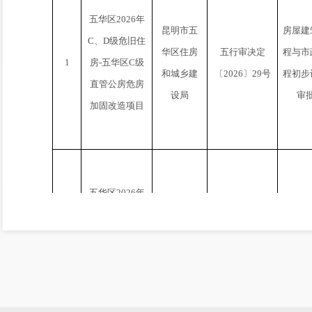
五华区
2026
年
昆明市五
房屋建
C
、
D
级危旧住
华区住房
五行审决定
程与市
1
房
-
五华区
C
级
和城乡建
〔
2026
〕
29
号
程初步
直管公房危房
设局
审
加固改造项目
五华区
2026
年
昆明市五
房屋建
C
、
D
级危旧住
华区住房
五行审决定
程与市
2
房
-
五华区
D
级
和城乡建
〔
2026
〕
30
号
程初步
直管公房危房
设局
审
排危项目