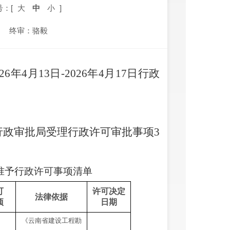
号：[
大
中
小
]
终审：骆毅
2
6
年
4
月
13
日
-2026
年
4
月
17
日
行政
行政审批局受理行政许可审批事项
3
准予行政许可事项清单
可
许可决定
法律依据
项
日期
《云南省建设工程勘