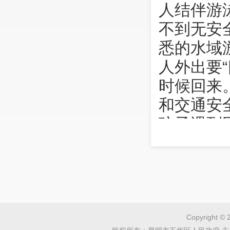
人结伴游
不到无安
悉的水域
人外出要
时候回来
和交通安
孩子遇到
援，立即
尽心尽责
来，共同
力。
祝您和
Copyright © 