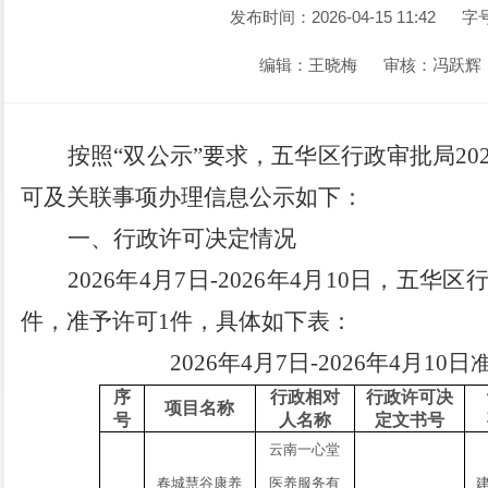
发布时间：2026-04-15 11:42
字
编辑：王晓梅
审核：冯跃辉
按照
“双公示”要求
，五华区行政审批局
20
可及关联事项办理信息公示如下：
一、行政许可决定情况
202
6
年
4
月
7
日
-2026
年
4
月
10
日
，
五华区
件
，
准予许可
1
件
，具体如下表：
202
6
年
4
月
7
日
-2026
年
4
月
10
日
序
行政相对
行政许可决
项目名称
号
人名称
定文书号
云南一心堂
春城慧谷康养
医养服务有