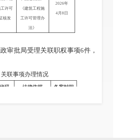
2026
年
施工许可
《建筑工程施
4
月
8
日
证核发
工许可管理办
法》
行政审批局受理关联职权事项
6
件，
日
关联事项办理情况
代码
法律依据
备
案时间
《国务院关于投
资体制改革的决
30102-
定》
2026
年
738350
《企业投资项目
4
月
7
日
核准和备案管理