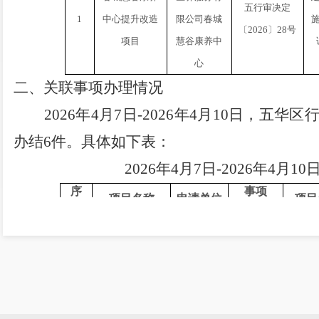
五行审决定
1
中心提升改造
限公司春城
〔
2026
〕
28
号
项目
慧谷康养中
心
二、关联事项办理情况
202
6
年
4
月
7
日
-2026
年
4
月
10
日
，
五华区
办结
6
件。具体如下表：
202
6
年
4
月
7
日
-2026
年
4
月
10
序
事项
项目名称
申请单位
项目
号
名称
云南海擎检测有
限公司新增
2
台
X
云南海擎检
企业投资
2604-5
1
射线探伤机核技
测有限公司
项目备案
89-05-
术利用项目