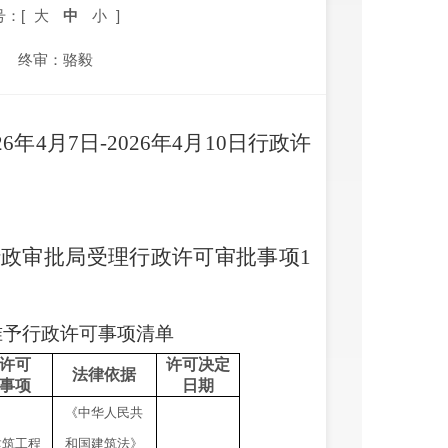
号：[
大
中
小
]
终审：骆毅
2
6
年
4
月
7
日
-2026
年
4
月
10
日
行政许
行政审批局受理行政许可审批事项
1
准予行政许可事项清单
许可
许可决定
法律依据
事项
日期
《中华人民共
建筑工程
和国建筑法》