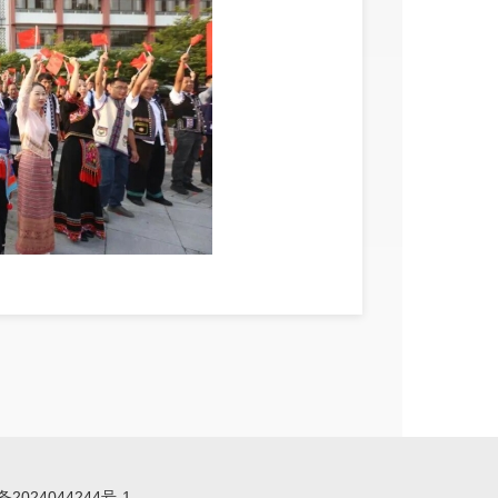
飞 摄
中央交给云南的重大政治任务和神圣
南省委全面贯彻总体国家安全观，坚决
上、全局上深刻认识为国守边的重大意
力抓好强边固防各项工作。
备2024044244号-1