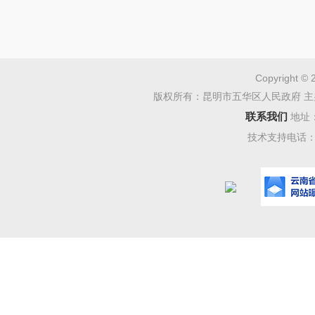
2
村
目
Copyright © 
2
版权所有：昆明市五华区人民政府 主
二、关联
联系我们
地址
技术支持电话：08
2026
局受理
表：
2026
年
序
号