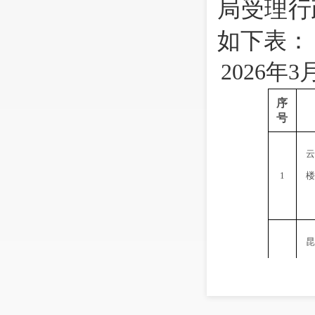
局受理行
如下表：
2026
年
3
序
号
云
1
楼
昆
宗
造
村