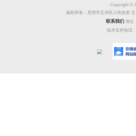
立“144
Copyright © 
版权所有：昆明市五华区人民政府 主
出捍卫政
联系我们
地址
迈上新台
技术支持电话：08
础工作根
为、法治
力实现新
会议强
公安工作
明市公安
结合五华
个维度”、
行“1445