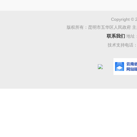
口”。
会议表
Copyright © 
版权所有：昆明市五华区人民政府 主
聚焦公
联系我们
地址
流”发展
技术支持电话：08
形势持续
防控创
圈“134
华山周边“
省信访工
打防提
建“155
嫌疑人14