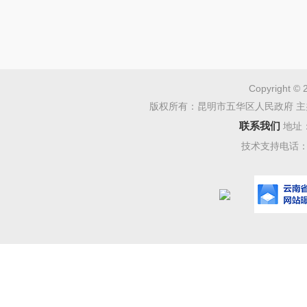
事经济的
设，稳步
投身体育
Copyright © 
版权所有：昆明市五华区人民政府 主
她的这
联系我们
地址
记录下来
技术支持电话：08
局。
“真没
电话，工
说，更没
请，于是