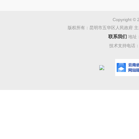
13家“
解涉旅矛
Copyright © 
版权所有：昆明市五华区人民政府 主
202
联系我们
地址
生“民转
技术支持电话：08
执，民警
换位思考
精准护
202
动“134
疑人，全
机制，为
展“法治体