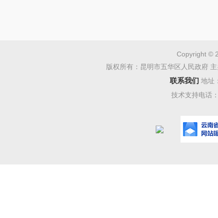
体身份。
5.
要求
6.
能接
Copyright © 
版权所有：昆明市五华区人民政府 主
三、
联系我们
地址
工作地
技术支持电话：08
五华区融
岗位：
四、
1.
报名
日。