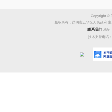
动，即学
采购、质
Copyright © 
版权所有：昆明市五华区人民政府 主
地区选定
联系我们
地址
适用本指
技术支持电话：08
第四条
由州（市
采购使用
服分春秋
否购买某
行。
第五条
区域学校