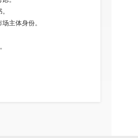
书。
市场主体身份。
岗。
0月27日。
@qq.com。 邮件主题样式名称为：