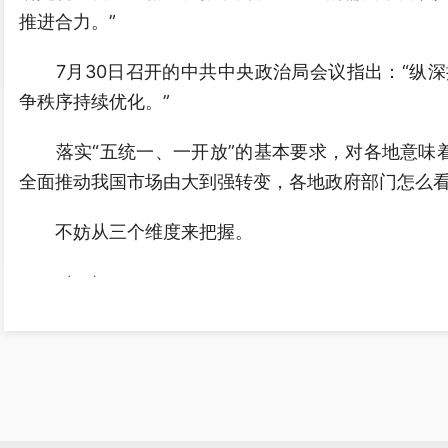
推进合力。”
7月30日召开的中共中央政治局会议指出：“纵深
争秩序持续优化。”
落实“五统一、一开放”的基本要求，对各地意味着什
全面推动我国市场由大到强转变，各地政府部门怎么
不妨从三个维度来把握。
（一）
“统一”意味着“一盘棋”。纵深推进全国统一大市场
从全局谋划一域、以一域服务全局，是治理之道。
国之大者心中有数，多打大算盘、算大账，少打小算
含着建设统一大市场的底层逻辑。