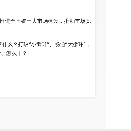
推进全国统一大市场建设，推动市场竞
么？打破“小循环”、畅通“大循环”，
看、怎么干？
建设，首先要增强全局意识。
“领导干部想问题、作决策，一定要对
盘、算小账”，习近平总书记的要求，蕴