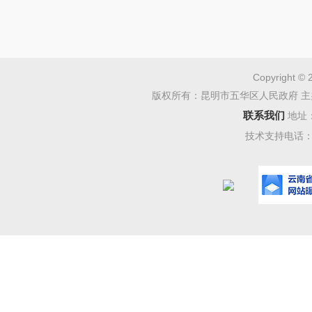
一步做强
说。
据介绍，
Copyright © 
版权所有：昆明市五华区人民政府 主
大优质供
联系我们
地址
政策，
技术支持电话：08
费、“人
施策促进
同时，
中，政府
展所需、
对民生领