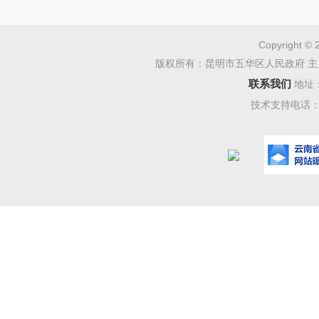
元。
面对外
Copyright © 
版权所有：昆明市五华区人民政府 主
势，民营
联系我们
地址
致志做强
技术支持电话：08
好的态势
——编
坚守主
72%
全国工
联组织开
6379家