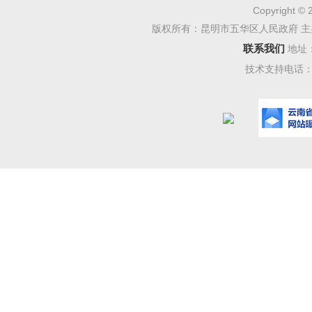
强劲。探
Copyright © 
版权所有：昆明市五华区人民政府 主
普遍愿望
联系我们
地址
解中国提
技术支持电话：08
安全与合
南亚博览
技术变革
南亚国家
如今，
为新技术
博览会首
化中阿数
首次设立