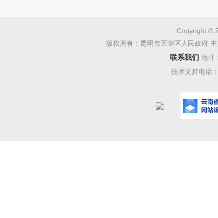
“无论
Copyright © 
贸易总额
版权所有：昆明市五华区人民政府 主
联系我们
地址
国贸易增
技术支持电话：08
究院国际
近年来
前列，但
国务院第
和我国产