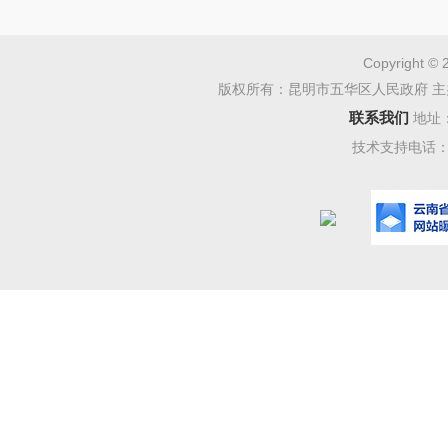
者 陈浩明
Copyright © 
版权所有：昆明市五华区人民政府 主
人工智
联系我们
地址
覆性技术
技术支持电话：08
大引擎。
当前，
速，“人工
+”行动
提出，持续
意见深