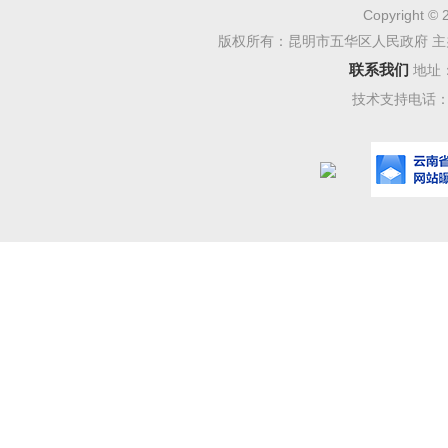
Copyright © 
现5.3
版权所有：昆明市五华区人民政府 主
一方面
联系我们
地址
合理充
技术支持电话：08
模型、
长，成
在
的价值
交易”转
800亿
的长期
估