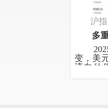
沪指
多
202
变，美
流向估
利，成
国内政
动。在
下，20