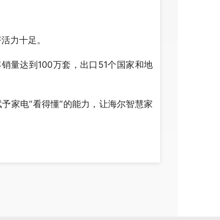
活力十足。
量达到100万套，出口51个国家和地
予家电“看得懂”的能力，让海尔智慧家
业遗产价值，创新生态转化路径，深化
亿种。今年前4个月，我国消费品品种新