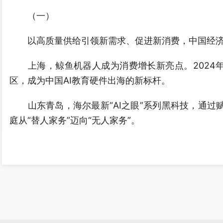
（一）
以高质量供给引领新需求、促进新消费，中国经济
上海，鲸鱼机器人成为消费增长新亮点。2024年销
区，成为中国AI教育硬件出海的新标杆。
山东青岛，海尔最新“AI之眼”系列黑科技，通过赋
庭从“替人家务”迈向“无人家务”。
青海，以建设世界级盐湖产业基地为契机，激活工
产业跨界融合，推动工业旅游成为盐湖产业新磁极。
…………
市场“新宠”花样翻新。我国消费品品种总量突破2