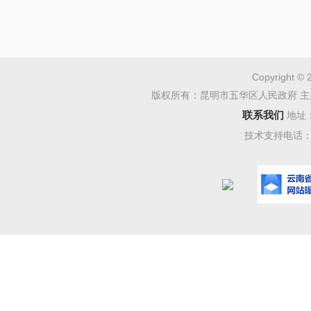
5.
要求
6.
能接
三、
Copyright © 
版权所有：昆明市五华区人民政府 主
岗位1
联系我们
地址
名）
技术支持电话：08
四、
1.
报名
2.
报
20902
+电话+