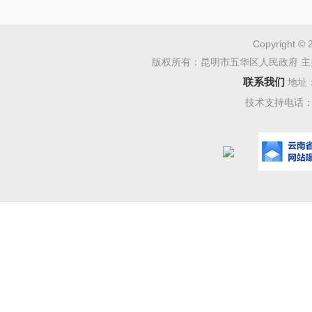
空、金属
克斯电气
Copyright © 
版权所有：昆明市五华区人民政府 主
在南京开
联系我们
地址
“我们
技术支持电话：08
展方面的
遇。”汉
访时说，
能力，并
行业伙伴
与安娜
继续投资
年，目前