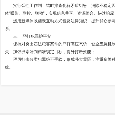
实行弹性工作制，错时排查化解矛盾纠纷，消除不稳定
体“联防、联控、联动”，实现信息共享、资源整合、快速响应
运用新媒体以幽默互动方式普及法律知识，提升群众参
系。
三、 严打犯罪护平安
保持对突出违法犯罪案件的严打高压态势，健全应急机
失；加强线索研判精准锁定目标，提升打击效能；
严厉打击各类犯罪绝不手软，形成强大震慑；注重多警
效。
下一步，新村派出所将进一步加强队伍建设，提升工作
安稳定做出更大的贡献。