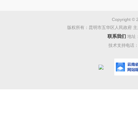
使用合规
审核报告
Copyright © 
版权所有：昆明市五华区人民政府 主
核并形成
联系我们
地址
二、 
技术支持电话：08
根据有
0.84
且4项分
三、 
（一）
1. 
和国政府
并承诺履