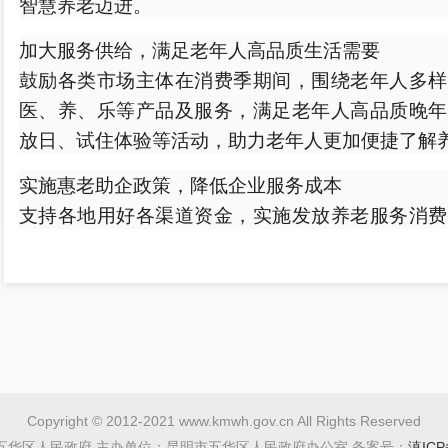
智慧养老迈进。
加大服务供给，满足老年人高品质生活需要
鼓励各类市场主体在消费季期间，围绕老年人多样
医、养、乐等产品及服务，满足老年人高品质晚年
放日、试住体验等活动，助力老年人更加便捷了解
实施
惠老
助企政策，降低企业服务成本
支持各地用好各渠道资金，实施发放养老服务消费
老年送餐服务补贴等惠民措施。鼓励各地以失能老
养老服务供给，培育专业化、品牌化、连锁化养
电、气、热按居民生活类价格执行政策和有关税费
款，持续降低企业经营成本。
创新营销模式，拓展养老服务消费新业态
支持各地引导养老服务和老年产品用品企业利用直
Copyright © 2012-2021 www.kmwh.gov.cn All Rights Reserved
鼓励打造定位服务中老年人的专属直播间。支持在
五华区人民政府 主办单位：昆明市五华区人民政府办公室 备案号：
滇ICP