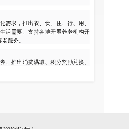
化需求，推出衣、食、住、行、用、
生活需要。支持各地开展养老机构开
养老服务。
券、推出消费满减、积分奖励兑换、
年人照护服务项目为抓手，持续优化
老服务机构。落实养老服务机构水、
优惠政策，推进服务消费与养老再贷
播带货、达人探店等方式灵活营销，
养老服务机构、文博场馆、景区、街
备2024044244号-1