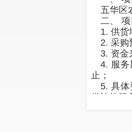
五华区
二、 
1. 
2. 采
3. 资
4. 服
止；
5. 
供法律服
6. 
（1）
（2）