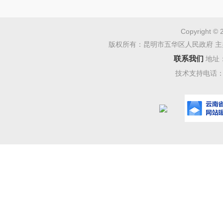
（3）
（4）
Copyright © 
版权所有：昆明市五华区人民政府 主
帮助；
联系我们
地址
（5）
技术支持电话：08
函，提出
（6）
议或涉及
（7）
应法律意
（8）
（9）
议、诉讼