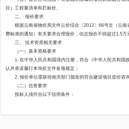
目）工程量清单和拦标价。
二、 报价要求
根据云南省物价局文件云价综合〔2012〕66号文（云
费标准的通知）有关要求合理报价，但总报价不得超过1.5万
三、 技术资质相关要求
（一）基本资格要求
1. 在中华人民共和国境内注册，符合《中华人民共和
认并承诺履行本询价文件各项规定；
2. 报价单位需获得相关部门颁发的符合建设项目造价咨
（二）信誉要求
投标人须符合以下信用条件：
1. 未被列入“失信被执行人”名单；
2. 未在“重大税收违法案件当事人名单”之列；
3. 未在“政府采购严重违法失信行为记录名单”之列。
四、 报价及报价函要求