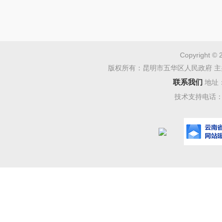
5.
要求
6.
能接
三、
Copyright © 
版权所有：昆明市五华区人民政府 主
岗位1
联系我们
地址
四、
技术支持电话：08
1.
报名
2.
报
20902
+电话+
3.
我单