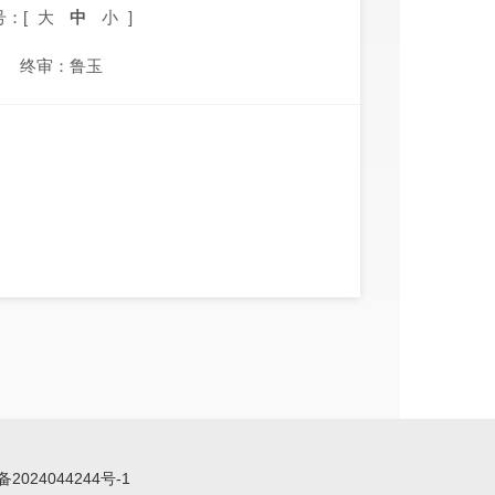
号：[
大
中
小
]
终审：鲁玉
备2024044244号-1