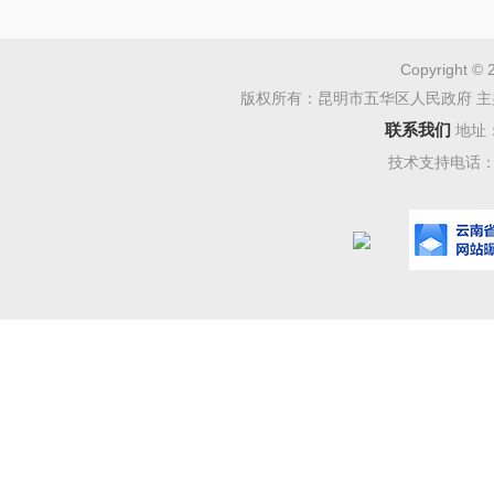
二、
(
一
Copyright © 
)
完
版权所有：昆明市五华区人民政府 主
认真
联系我们
地址
技术支持电话：08
确抽查事
查方式等
(
二
)
健
建立
过
“双随
执法检查
检查对象