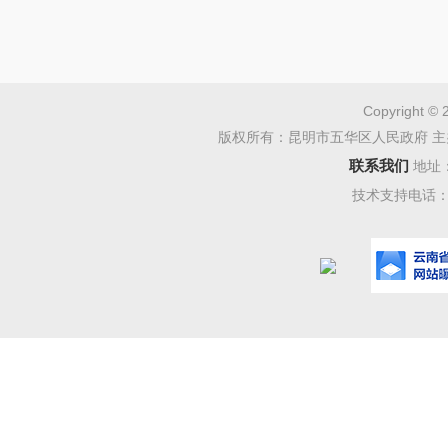
5.
要求
6.
能
三、
Copyright © 
版权所有：昆明市五华区人民政府 主
五华区
联系我们
地址
四、
技术支持电话：08
1.
报名
2.
报
20902
+电话+
3.
我单