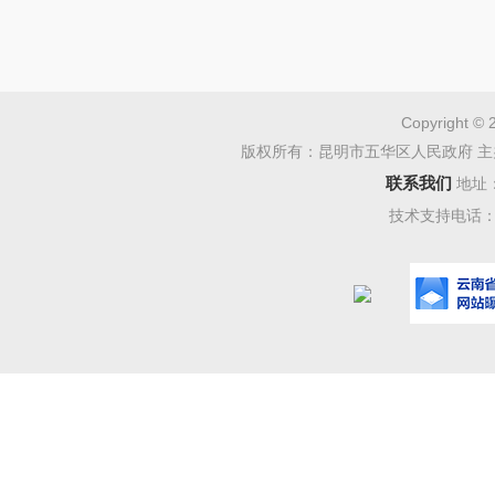
5.
要求
岗位
岗位
Copyright © 
版权所有：昆明市五华区人民政府 主
6.
能
联系我们
地址
三、
技术支持电话：08
岗位
岗位
（3名）
岗位
四、