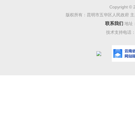
法人或其
Copyright © 
版权所有：昆明市五华区人民政府 主
涉及市容
联系我们
地址
已按规定
技术支持电话：08
（三）
狠抓制
范、分级
三校”制
等相关要
关、保密
（四）
积极加
开的便捷