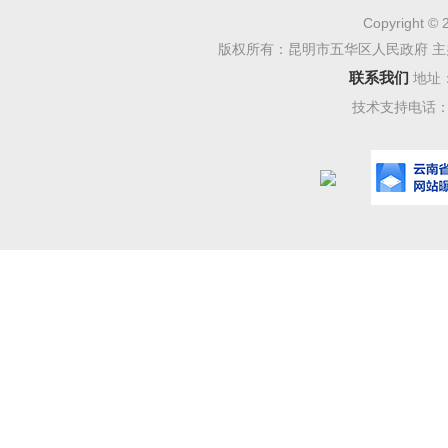
负责，
信
Copyright © 
版权所有：昆明市五华区人民政府 主
任到人。
联系我们
地址
织岗位交
技术支持电话：08
信息公开
二是
计局
信息
制度化和
时性、
局
“
三审
谁负责
”“