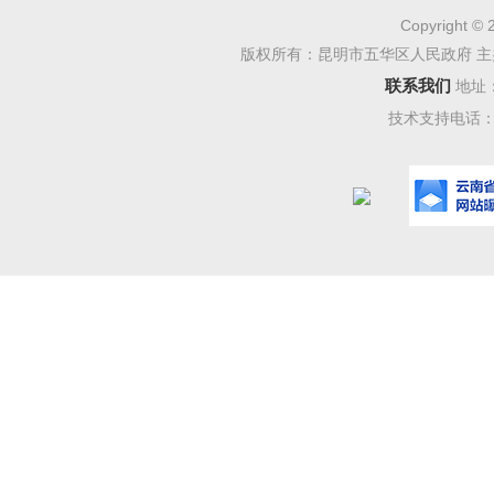
严格
Copyright © 
版权所有：昆明市五华区人民政府 主
媒体的
联系我们
地址
局”微信
技术支持电话：08
（五
五华
开相关考
二、
信息
规