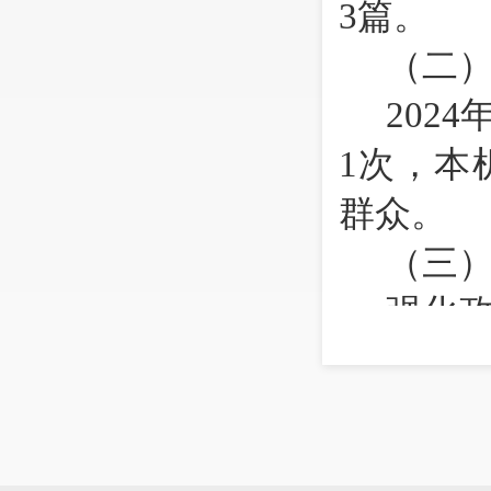
3
篇。
（二
2024
1
次，本
群众
。
（三
强化
确；加强
要求对规
（四